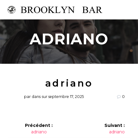
Passer
au
contenu
ADRIANO
adriano
par
dans
sur septembre 17, 2025
0
Navigation
Précédent :
Suivant :
Article
Article
adriano
adriano
de