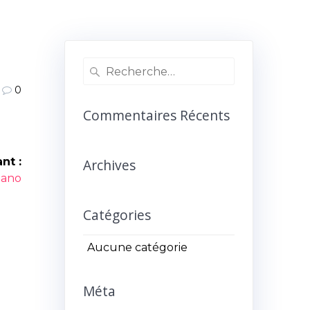
Recherche
pour
0
:
Commentaires Récents
nt :
Archives
icle
iano
ant :
Catégories
Aucune catégorie
Méta