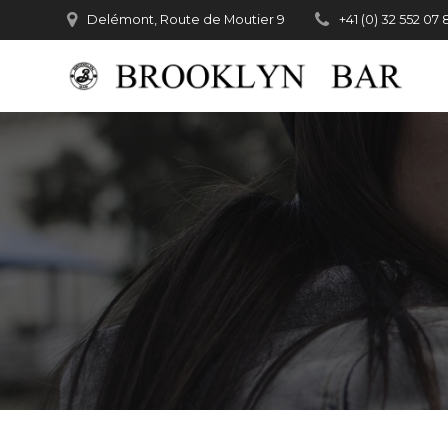
Passer
Delémont, Route de Moutier 9
+41 (0) 32 552 07 
au
contenu