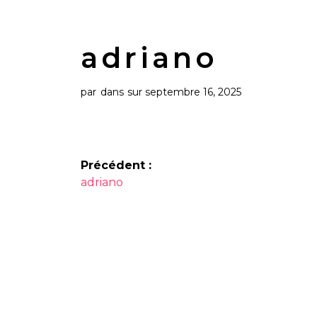
adriano
par
dans
sur septembre 16, 2025
Navigation
Précédent :
Article
de
adriano
précédent :
l’article