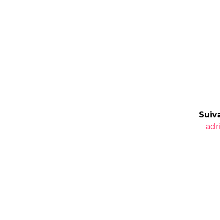
Suiva
Art
adr
suiv