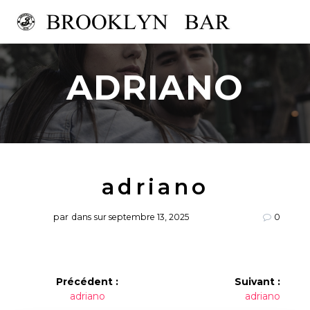
Passer
au
contenu
ADRIANO
adriano
par
dans
sur septembre 13, 2025
0
Navigation
Précédent :
Suivant :
Article
Article
adriano
adriano
de