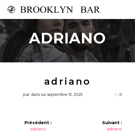
Passer
au
contenu
ADRIANO
adriano
par
dans
sur septembre 13, 2025
0
Navigation
Précédent :
Suivant :
Article
Article
adriano
adriano
de