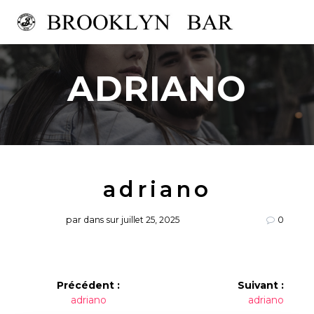
Passer
au
contenu
ADRIANO
adriano
par
dans
sur juillet 25, 2025
0
Navigation
Précédent :
Suivant :
Article
Article
adriano
adriano
de