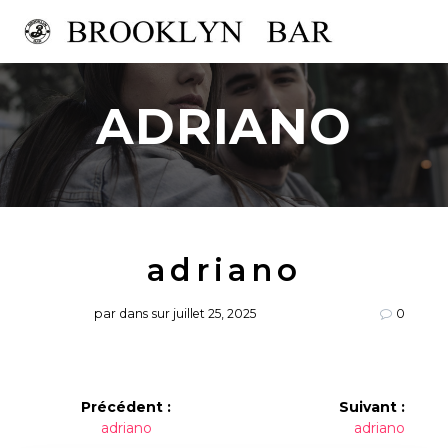
Passer
au
contenu
ADRIANO
adriano
par
dans
sur juillet 25, 2025
0
Navigation
Précédent :
Suivant :
Article
Article
adriano
adriano
de