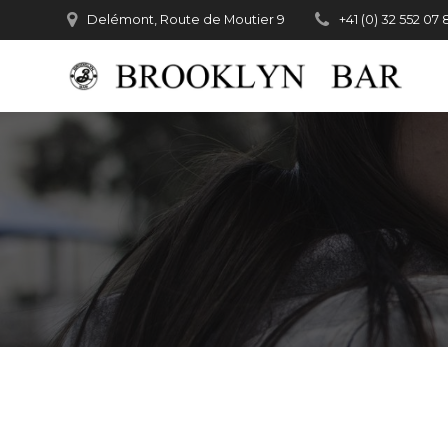
Passer
Delémont, Route de Moutier 9
+41 (0) 32 552 07 
au
contenu