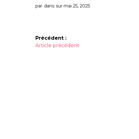
par
dans
sur mai 25, 2025
Navigation
Précédent :
Article
de
Article précédent
précédent :
l’article