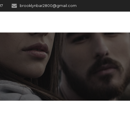
87
brooklynbar2800@gmail.com