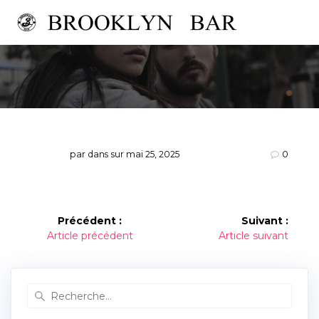
Passer
au
contenu
par
dans
sur mai 25, 2025
0
Navigation
Précédent :
Suivant :
Article
Article
Article précédent
Article suivant
de
précédent :
suivant :
l’article
Recherche
pour