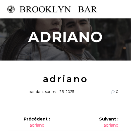
Passer
au
contenu
ADRIANO
adriano
par
dans
sur mai 26, 2025
0
Navigation
Précédent :
Suivant :
Article
Article
adriano
adriano
de