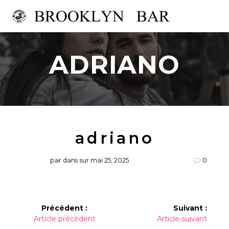
Passer
au
contenu
ADRIANO
adriano
par
dans
sur mai 25, 2025
0
Navigation
Précédent :
Suivant :
Article
Article
Article précédent
Article suivant
de