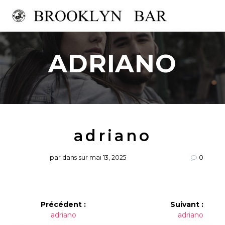
Passer
au
contenu
ADRIANO
adriano
par
dans
sur mai 13, 2025
0
Navigation
Précédent :
Suivant :
Article
Article
adriano
adriano
de