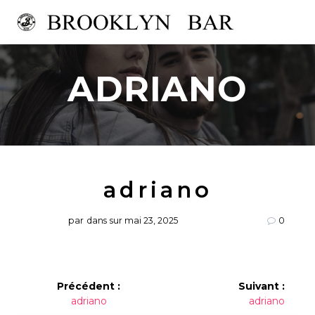
Passer
au
contenu
ADRIANO
adriano
par
dans
sur mai 23, 2025
0
Navigation
Précédent :
Suivant :
Article
Article
adriano
adriano
de