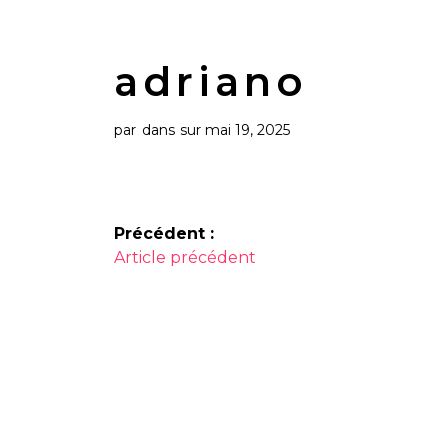
adriano
par
dans
sur mai 19, 2025
Navigation
Précédent :
Article
de
Article précédent
précédent :
l’article