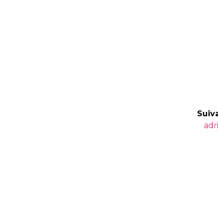
Suiva
Art
adr
suiv