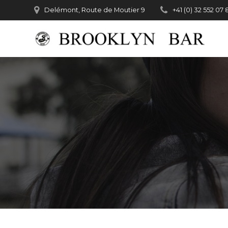
Passer
Delémont, Route de Moutier 9
+41 (0) 32 552 07 
au
contenu