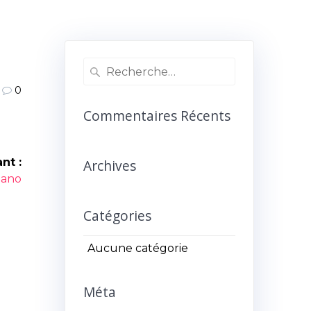
Recherche
pour
0
:
Commentaires Récents
nt :
Archives
icle
iano
ant :
Catégories
Aucune catégorie
Méta