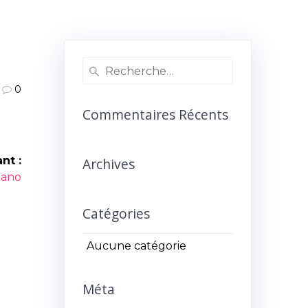
Recherche
pour
0
:
Commentaires Récents
nt :
Archives
icle
iano
ant :
Catégories
Aucune catégorie
Méta