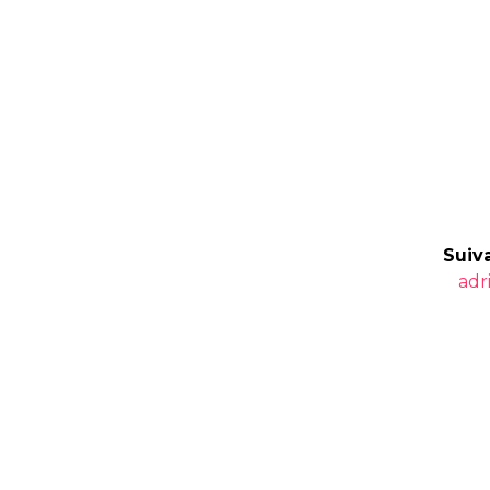
Suiva
Art
adr
suiv