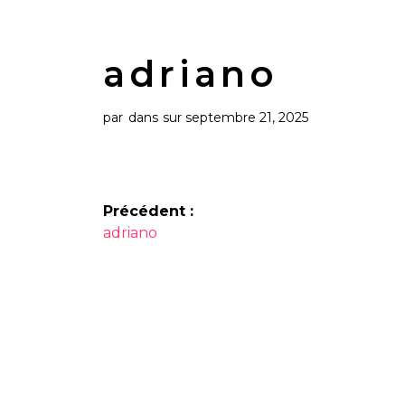
adriano
par
dans
sur septembre 21, 2025
Navigation
Précédent :
Article
de
adriano
précédent :
l’article