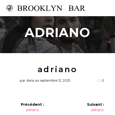
Passer
au
contenu
ADRIANO
adriano
par
dans
sur septembre 12, 2025
0
Navigation
Précédent :
Suivant :
Article
Article
adriano
adriano
de