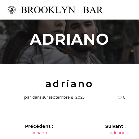
Passer
au
contenu
ADRIANO
adriano
par
dans
sur septembre 8, 2025
0
Navigation
Précédent :
Suivant :
Article
Article
adriano
adriano
de