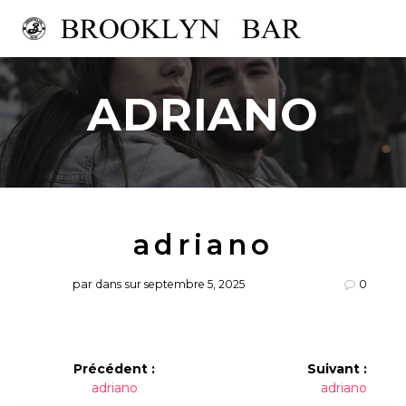
Passer
au
contenu
ADRIANO
adriano
par
dans
sur septembre 5, 2025
0
Navigation
Précédent :
Suivant :
Article
Article
adriano
adriano
de