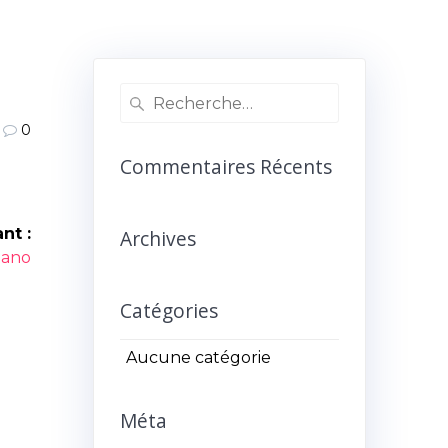
Recherche
pour
0
:
Commentaires Récents
nt :
Archives
icle
iano
ant :
Catégories
Aucune catégorie
Méta