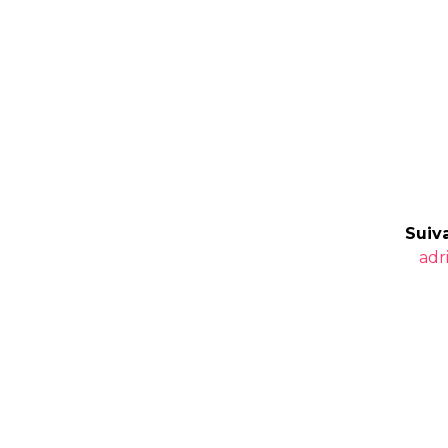
Suiva
Art
adr
suiv