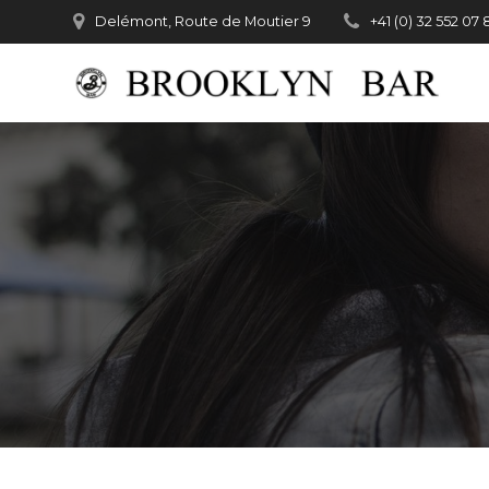
Passer
Delémont, Route de Moutier 9
+41 (0) 32 552 07 
au
contenu