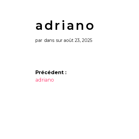
adriano
par
dans
sur août 23, 2025
Navigation
Précédent :
Article
de
adriano
précédent :
l’article