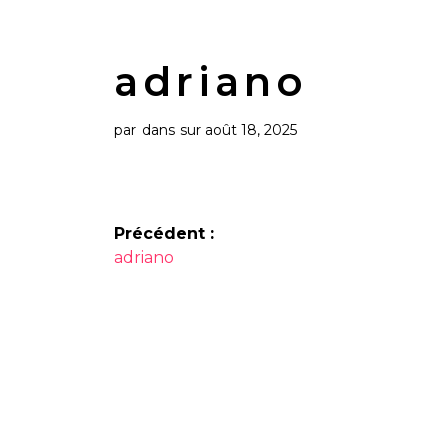
adriano
par
dans
sur août 18, 2025
Navigation
Précédent :
Article
de
adriano
précédent :
l’article