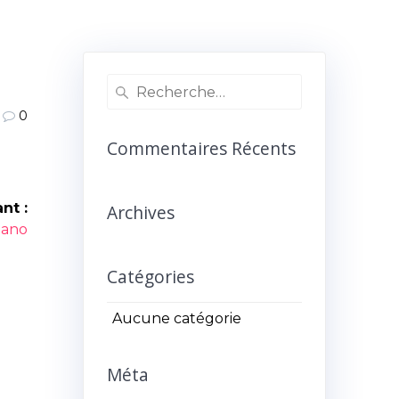
Recherche
pour
0
:
Commentaires Récents
nt :
Archives
icle
iano
ant :
Catégories
Aucune catégorie
Méta