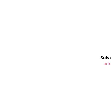
Suiva
Art
adr
suiv