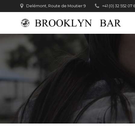
Passer
Delémont, Route de Moutier 9
+41 (0) 32 552 07 
au
contenu