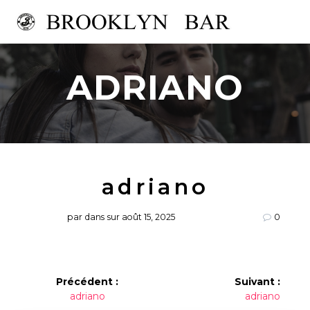
Passer
au
contenu
ADRIANO
adriano
par
dans
sur août 15, 2025
0
Navigation
Précédent :
Suivant :
Article
Article
adriano
adriano
de