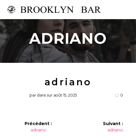
Passer
au
contenu
ADRIANO
adriano
par
dans
sur août 15, 2025
0
Navigation
Précédent :
Suivant :
Article
Article
adriano
adriano
de