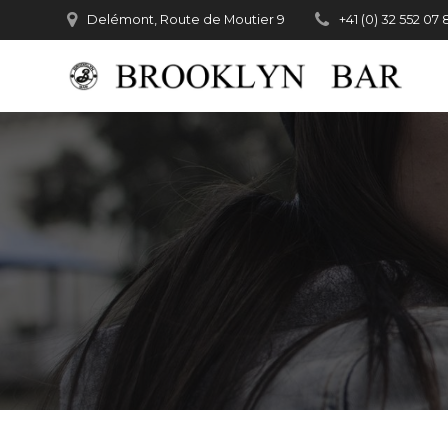
Passer
Delémont, Route de Moutier 9
+41 (0) 32 552 07 
au
contenu