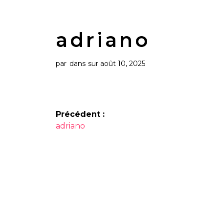
adriano
par
dans
sur août 10, 2025
Navigation
Précédent :
Article
de
adriano
précédent :
l’article