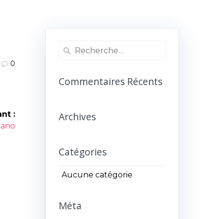
Recherche
pour
0
:
Commentaires Récents
nt :
Archives
icle
iano
ant :
Catégories
Aucune catégorie
Méta