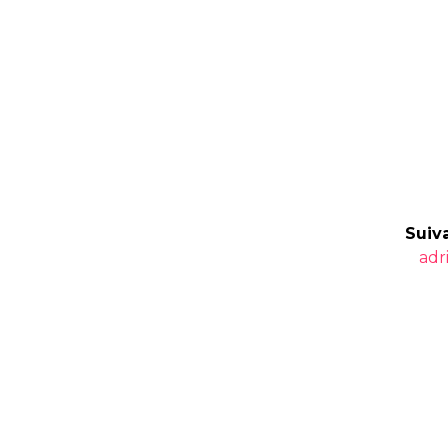
Suiva
Art
adr
suiv