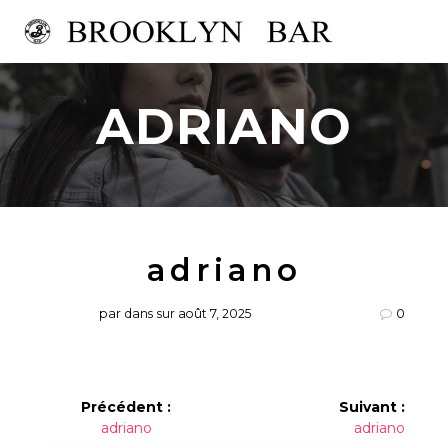
Passer
au
contenu
ADRIANO
adriano
par
dans
sur août 7, 2025
0
Navigation
Précédent :
Suivant :
Article
Article
adriano
adriano
de