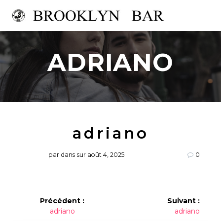
Passer
au
contenu
ADRIANO
adriano
par
dans
sur août 4, 2025
0
Navigation
Précédent :
Suivant :
Article
Article
adriano
adriano
de