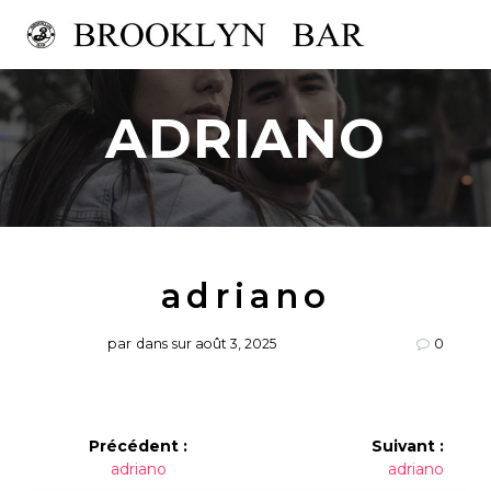
Passer
au
contenu
ADRIANO
adriano
par
dans
sur août 3, 2025
0
Navigation
Précédent :
Suivant :
Article
Article
adriano
adriano
de