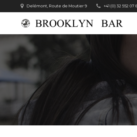
Passer
Delémont, Route de Moutier 9
+41 (0) 32 552 07 
au
contenu