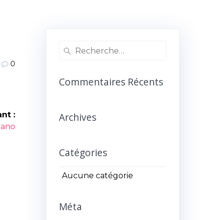
Recherche
pour
0
:
Commentaires Récents
nt :
Archives
icle
iano
ant :
Catégories
Aucune catégorie
Méta