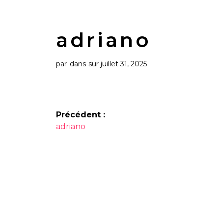
adriano
par
dans
sur juillet 31, 2025
Navigation
Précédent :
Article
de
adriano
précédent :
l’article