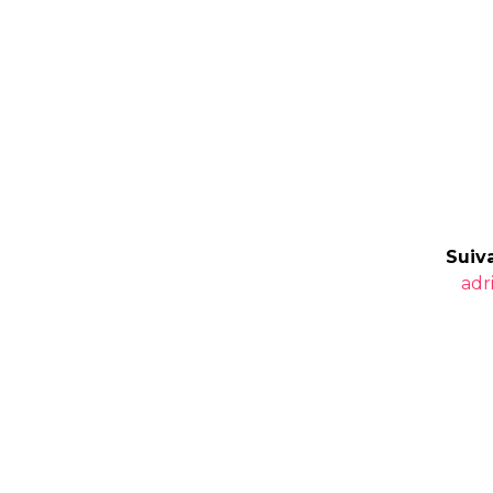
Suiva
Art
adr
suiv