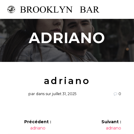
Passer
au
contenu
ADRIANO
adriano
par
dans
sur juillet 31, 2025
0
Navigation
Précédent :
Suivant :
Article
Article
adriano
adriano
de