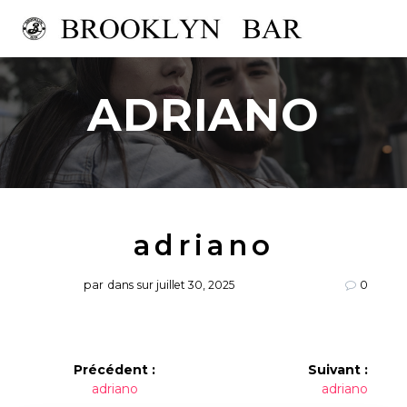
Passer
au
contenu
ADRIANO
adriano
par
dans
sur juillet 30, 2025
0
Navigation
Précédent :
Suivant :
Article
Article
adriano
adriano
de