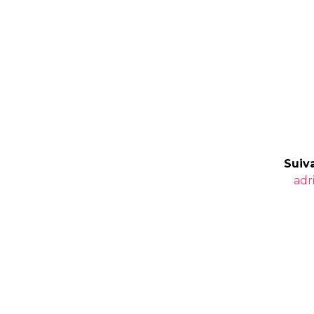
Suiva
Art
adr
suiv