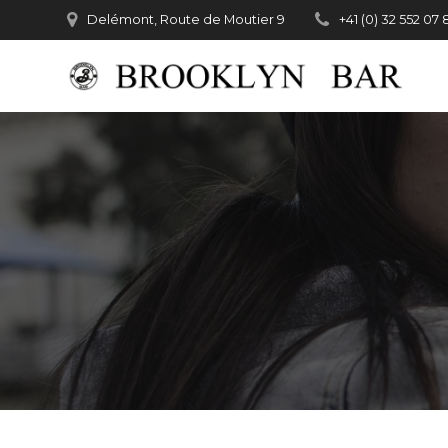
Passer
Delémont, Route de Moutier 9
+41 (0) 32 552 07 
au
contenu