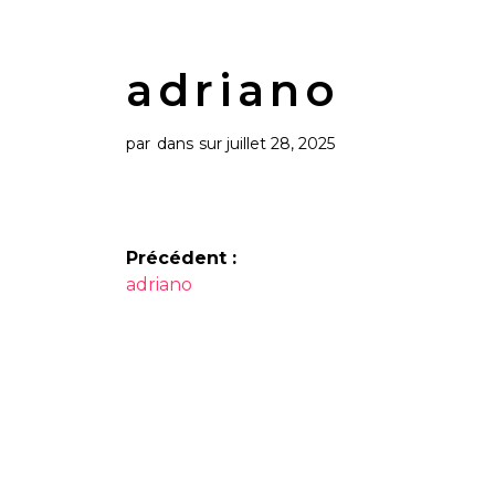
adriano
par
dans
sur juillet 28, 2025
Navigation
Précédent :
Article
de
adriano
précédent :
l’article