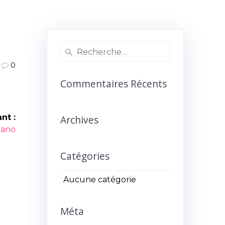
Recherche
pour
0
:
Commentaires Récents
nt :
Archives
icle
iano
ant :
Catégories
Aucune catégorie
Méta