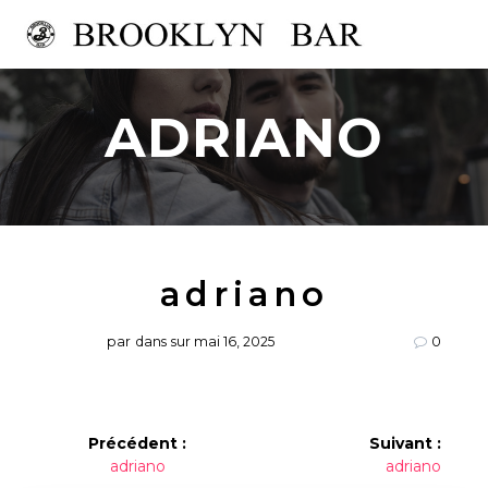
Passer
au
contenu
ADRIANO
adriano
par
dans
sur mai 16, 2025
0
Navigation
Précédent :
Suivant :
Article
Article
adriano
adriano
de