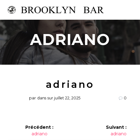
Passer
au
contenu
ADRIANO
adriano
par
dans
sur juillet 22, 2025
0
Navigation
Précédent :
Suivant :
Article
Article
adriano
adriano
de