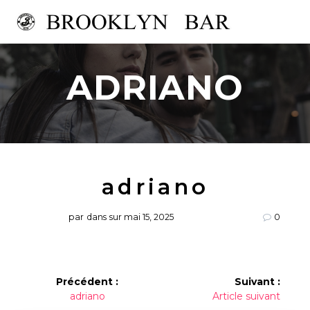
Passer
au
contenu
ADRIANO
adriano
par
dans
sur mai 15, 2025
0
Navigation
Précédent :
Suivant :
Article
Article
adriano
Article suivant
de