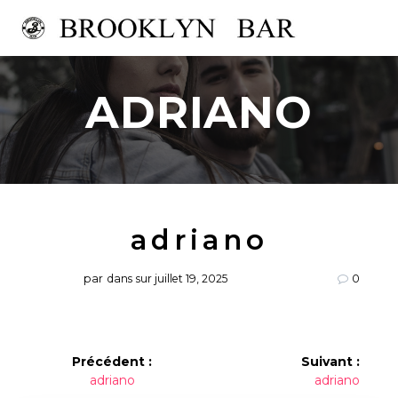
Passer
au
contenu
ADRIANO
adriano
par
dans
sur juillet 19, 2025
0
Navigation
Précédent :
Suivant :
Article
Article
adriano
adriano
de