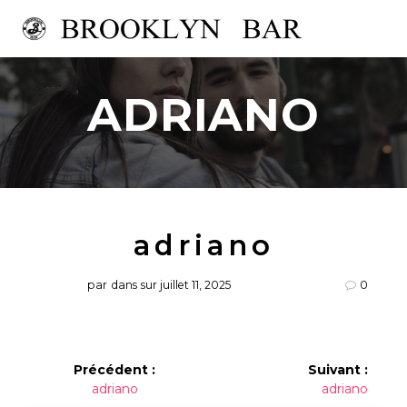
Passer
au
contenu
ADRIANO
adriano
par
dans
sur juillet 11, 2025
0
Navigation
Précédent :
Suivant :
Article
Article
adriano
adriano
de