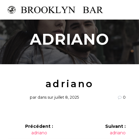
Passer
au
contenu
ADRIANO
adriano
par
dans
sur juillet 8, 2025
0
Navigation
Précédent :
Suivant :
Article
Article
adriano
adriano
de