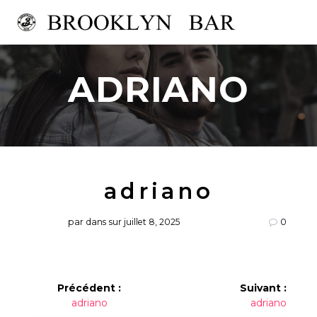
Passer
au
contenu
ADRIANO
adriano
par
dans
sur juillet 8, 2025
0
Navigation
Précédent :
Suivant :
Article
Article
adriano
adriano
de