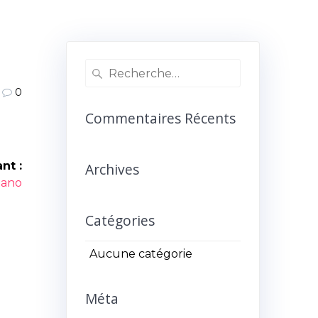
Recherche
pour
0
:
Commentaires Récents
nt :
Archives
icle
iano
ant :
Catégories
Aucune catégorie
Méta