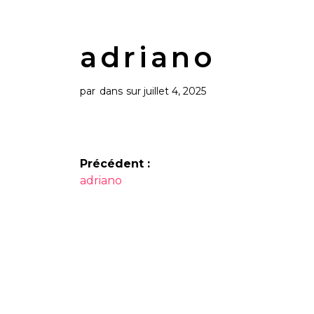
adriano
par
dans
sur juillet 4, 2025
Navigation
Précédent :
Article
de
adriano
précédent :
l’article