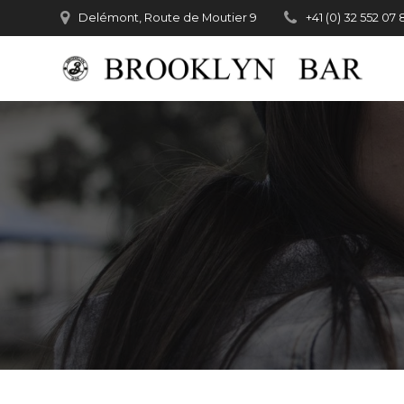
Passer
Delémont, Route de Moutier 9
+41 (0) 32 552 07 
au
contenu