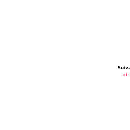
Suiva
Art
adr
suiv