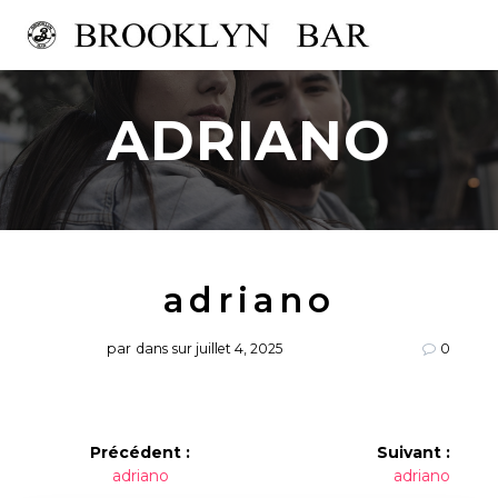
Passer
au
contenu
ADRIANO
adriano
par
dans
sur juillet 4, 2025
0
Navigation
Précédent :
Suivant :
Article
Article
adriano
adriano
de