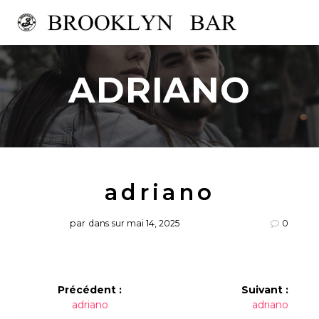
Passer
au
contenu
ADRIANO
adriano
par
dans
sur mai 14, 2025
0
Navigation
Précédent :
Suivant :
Article
Article
adriano
adriano
de