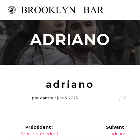
Passer
au
contenu
ADRIANO
adriano
par
dans
sur juin 5, 2025
0
Navigation
Précédent :
Suivant :
Article
Article
Article précédent
adriano
de