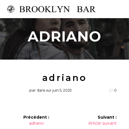
Passer
au
contenu
ADRIANO
adriano
par
dans
sur juin 5, 2025
0
Navigation
Précédent :
Suivant :
Article
Article
adriano
Article suivant
de