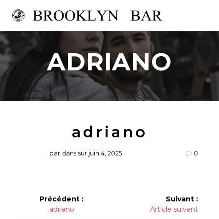
Passer
au
contenu
ADRIANO
adriano
par
dans
sur juin 4, 2025
0
Navigation
Précédent :
Suivant :
Article
Article
adriano
Article suivant
de