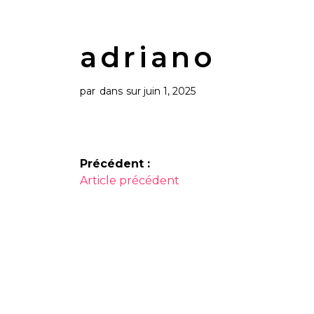
adriano
par
dans
sur juin 1, 2025
Navigation
Précédent :
Article
de
Article précédent
précédent :
l’article