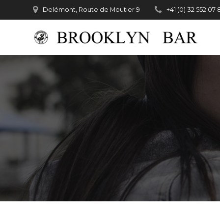
Passer
Delémont, Route de Moutier 9
+41 (0) 32 552 07 
au
contenu