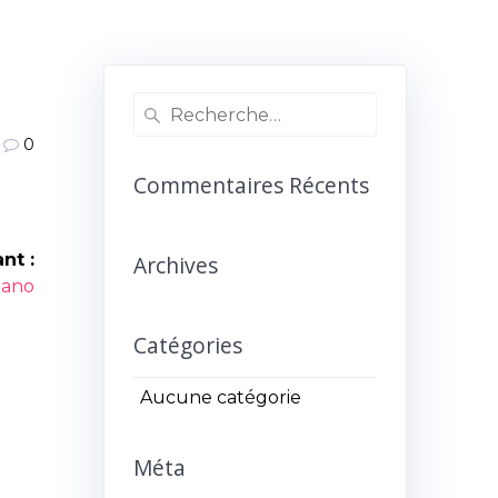
Recherche
pour
0
:
Commentaires Récents
nt :
Archives
icle
iano
ant :
Catégories
Aucune catégorie
Méta