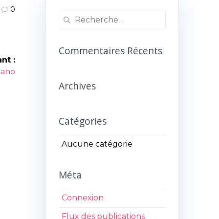
0
Recherche
pour
:
Commentaires Récents
nt :
icle
iano
ant :
Archives
Catégories
Aucune catégorie
Méta
Connexion
Flux des publications