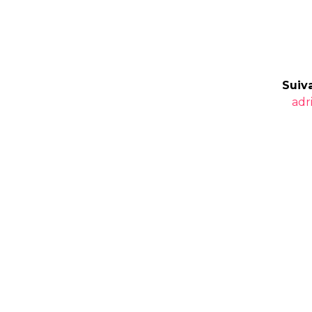
Suiva
Art
adr
suiv