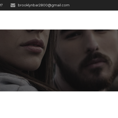
87
brooklynbar2800@gmail.com