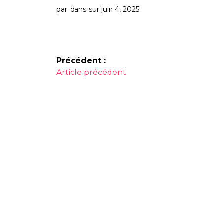
par
dans
sur juin 4, 2025
Navigation
Précédent :
Article
de
Article précédent
précédent :
l’article