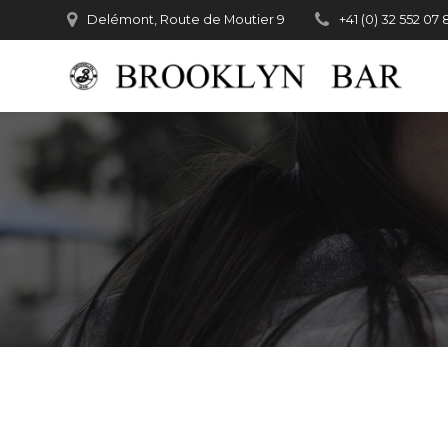
Passer
Delémont, Route de Moutier 9
+41 (0) 32 552 07 
au
contenu