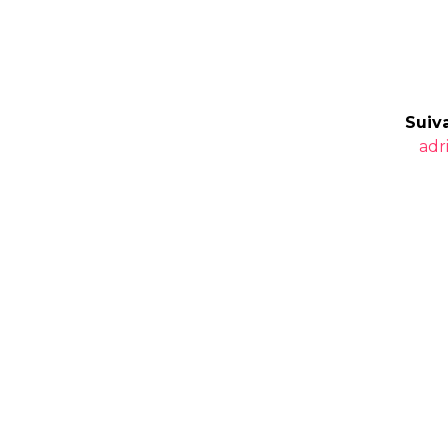
Suiva
Art
adr
suiv