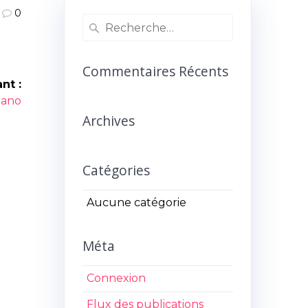
0
Recherche
pour
:
Commentaires Récents
nt :
icle
iano
ant :
Archives
Catégories
Aucune catégorie
Méta
Connexion
Flux des publications