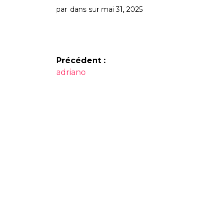
par
dans
sur mai 31, 2025
Navigation
Précédent :
Article
de
adriano
précédent :
l’article