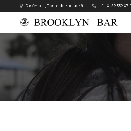
Passer
Delémont, Route de Moutier 9
+41 (0) 32 552 07 
au
contenu