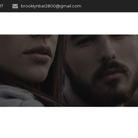
87
brooklynbar2800@gmail.com