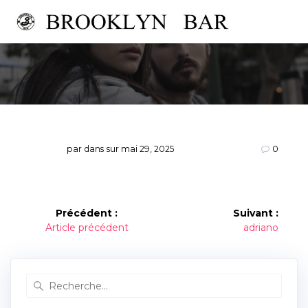
Passer
au
contenu
par
dans
sur mai 29, 2025
0
Navigation
Précédent :
Suivant :
Article
Article
Article précédent
adriano
de
précédent :
suivant :
l’article
Recherche
pour