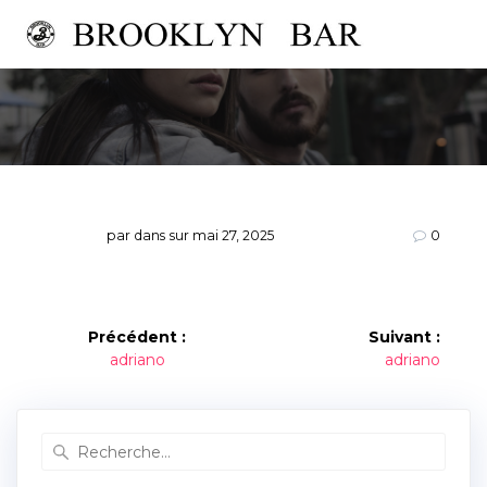
Passer
au
contenu
par
dans
sur mai 27, 2025
0
Navigation
Précédent :
Suivant :
Article
Article
adriano
adriano
de
précédent :
suivant :
l’article
Recherche
pour