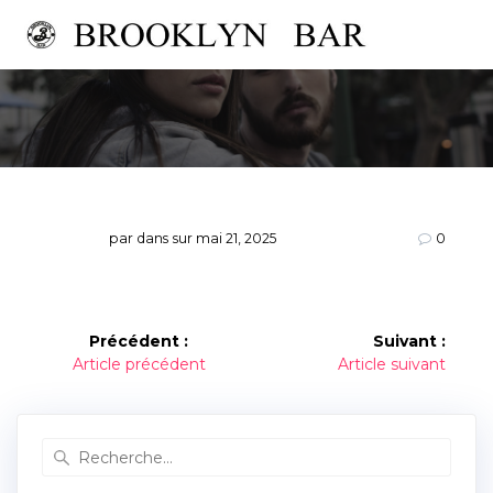
Passer
au
contenu
par
dans
sur mai 21, 2025
0
Navigation
Précédent :
Suivant :
Article
Article
Article précédent
Article suivant
de
précédent :
suivant :
l’article
Recherche
pour