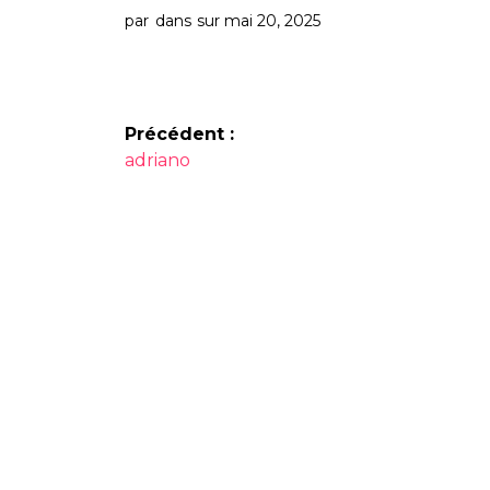
par
dans
sur mai 20, 2025
Navigation
Précédent :
Article
de
adriano
précédent :
l’article