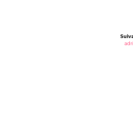
Suiva
Art
adr
suiv