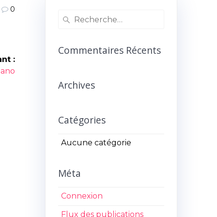
0
Recherche
pour
:
Commentaires Récents
nt :
icle
iano
ant :
Archives
Catégories
Aucune catégorie
Méta
Connexion
Flux des publications