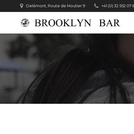
Passer
Delémont, Route de Moutier 9
+41 (0) 32 552 07 
au
contenu