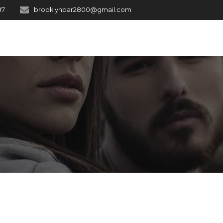
87
brooklynbar2800@gmail.com